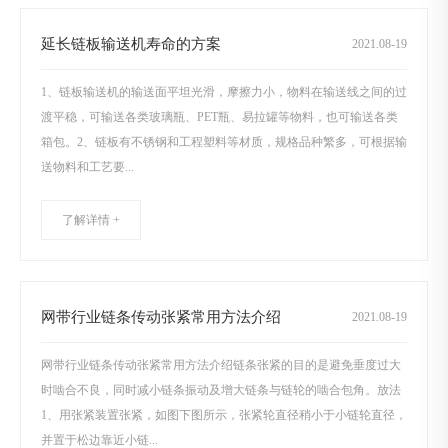
延长链板输送机寿命的方案
2021
.
08-19
1、链板输送机的输送面平坦光滑，摩擦力小，物料在输送线之间的过
渡平稳，可输送各类玻璃瓶、PET瓶、易拉罐等物料，也可输送各类
箱包。2、链板有不锈钢和工程塑料等材质，规格品种繁多，可根据输
送物料和工艺要...
了解详情 +
网带行业链条传动张紧常用方法介绍
2021
.
08-19
网带行业链条传动张紧常用方法介绍链条张紧的目的是避免垂度过大
时啮合不良，同时减小链条振动及增大链条与链轮的啮合包角。放法
1、用张紧装置张紧，如图下图所示，张紧轮直径稍小于小链轮直径，
并置于松边靠近小链...