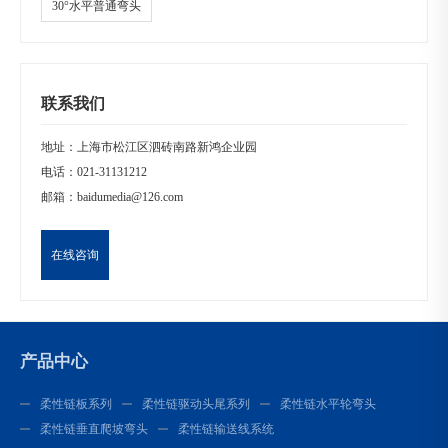
30°水平普通弯头
联系我们
地址：上海市松江区泗砖南路新鸿企业园
电话：
021-31131212
邮箱：
baidumedia@126.com
在线咨询
产品中心
柔性链板系列
柔性链驱动头尾系列
柔性链水平轮弯头
柔性链垂直爬坡弯头
柔性链输送线系统