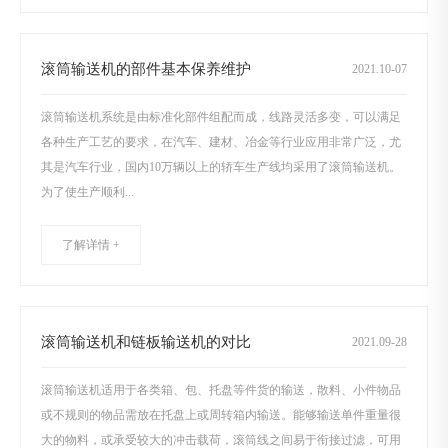
滚筒输送机的部件基本保养维护
2021
.
10-07
滚筒输送机系统是由标准化部件组配而成，线路灵活多变，可以满足
各种生产工艺的要求，在汽车、建材、冶金等行业应用非常广泛，尤
其是汽车行业，国内10万辆以上的轿车生产线均采用了滚筒输送机。
为了使生产顺利...
了解详情 +
滚筒输送机和链板输送机的对比
2021
.
09-28
滚筒输送机适用于各类箱、包、托盘等件货的输送，散料、小件物品
或不规则的物品需放在托盘上或周转箱内输送。能够输送单件重量很
大的物料，或承受较大的冲击载荷，滚筒线之间易于衔接过滤，可用