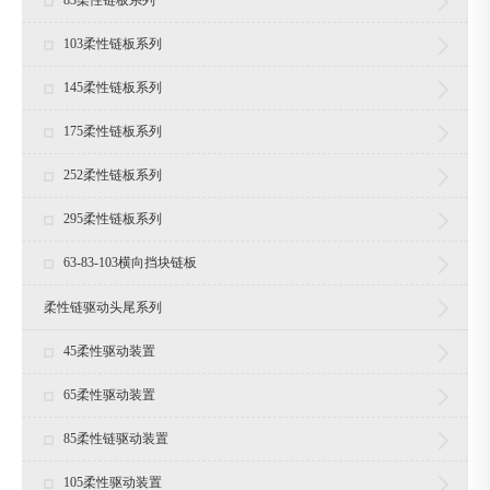
83柔性链板系列
103柔性链板系列
145柔性链板系列
175柔性链板系列
252柔性链板系列
295柔性链板系列
63-83-103横向挡块链板
柔性链驱动头尾系列
45柔性驱动装置
65柔性驱动装置
85柔性链驱动装置
105柔性驱动装置