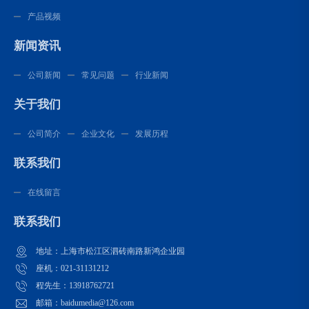
产品视频
新闻资讯
公司新闻
常见问题
行业新闻
关于我们
公司简介
企业文化
发展历程
联系我们
在线留言
联系我们
地址：上海市松江区泗砖南路新鸿企业园
座机：021-31131212
程先生：13918762721
邮箱：baidumedia@126.com