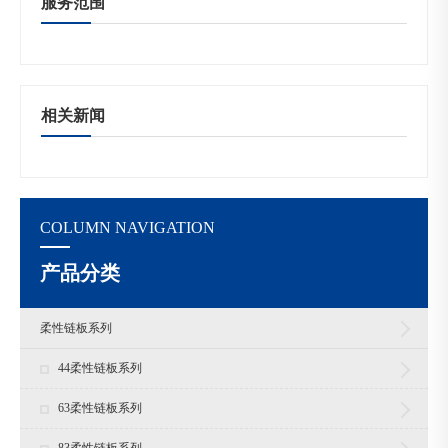
服务范围
相关新闻
COLUMN NAVIGATION
产品分类
柔性链板系列
44柔性链板系列
63柔性链板系列