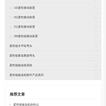
145柔性驱动装置
182柔性驱动装置
252柔性驱动装置
300柔性链驱动装置
柔性链水平轮弯头
柔性链垂直爬坡弯头
柔性链输送线系统
柔性链输送机附件产品系列
推荐文章
柔性链输送机的特点