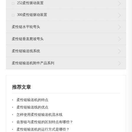
252柔性驱动装置
300柔性链驱动装置
柔性链水平轮弯头
柔性链垂直爬坡弯头
柔性链输送线系统
柔性链输送机附件产品系列
推荐文章
柔性链输送机的特点
柔性链输送线的优点
怎样使用柔性链输送机流水线
齿形链与柔性链的区别特点有哪些？
柔性链输送机的运行方式是哪些？