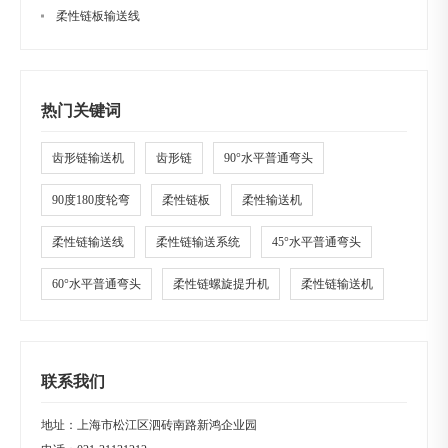
柔性链板输送线
热门关键词
齿形链输送机
齿形链
90°水平普通弯头
90度180度轮弯
柔性链板
柔性输送机
柔性链输送线
柔性链输送系统
45°水平普通弯头
60°水平普通弯头
柔性链螺旋提升机
柔性链输送机
联系我们
地址：上海市松江区泗砖南路新鸿企业园