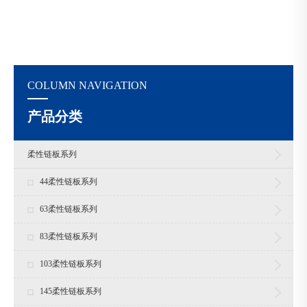
COLUMN NAVIGATION
产品分类
柔性链板系列
44柔性链板系列
63柔性链板系列
83柔性链板系列
103柔性链板系列
145柔性链板系列