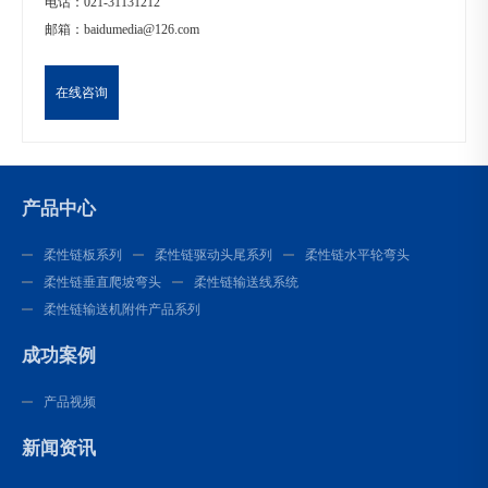
电话：
021-31131212
邮箱：
baidumedia@126.com
在线咨询
产品中心
柔性链板系列
柔性链驱动头尾系列
柔性链水平轮弯头
柔性链垂直爬坡弯头
柔性链输送线系统
柔性链输送机附件产品系列
成功案例
产品视频
新闻资讯