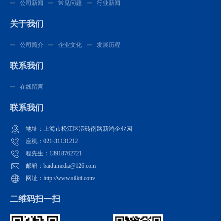
公司新闻
常见问题
行业新闻
关于我们
公司简介
企业文化
发展历程
联系我们
在线留言
联系我们
地址：上海市松江区泗砖南路新鸿企业园
座机：021-31131212
程先生：13918762721
邮箱：baidumedia@126.com
网址：http://www.silkti.com/
二维码扫一扫