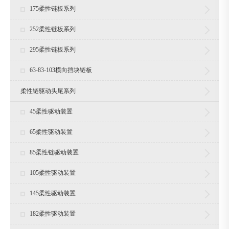
175柔性链板系列
252柔性链板系列
295柔性链板系列
63-83-103横向挡块链板
柔性链驱动头尾系列
45柔性驱动装置
65柔性驱动装置
85柔性链驱动装置
105柔性驱动装置
145柔性驱动装置
182柔性驱动装置