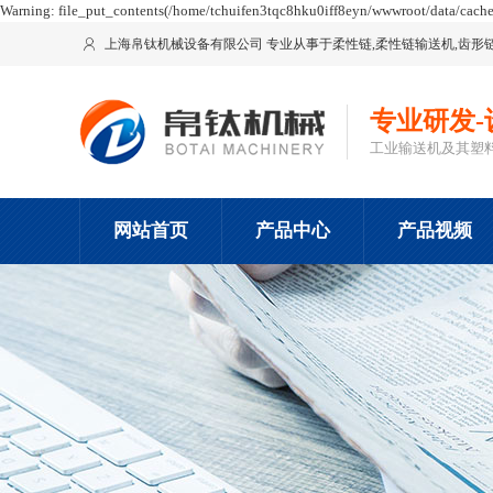
Warning: file_put_contents(/home/tchuifen3tqc8hku0iff8eyn/wwwroot/data/cache/l

上海帛钛机械设备有限公司 专业从事于
柔性链
,
柔性链输送机
,
齿形
专业研发-
工业输送机及其塑
网站首页
产品中心
产品视频