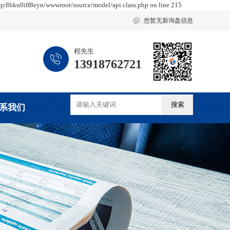
tqc8hku0iff8eyn/wwwroot/source/model/api.class.php on line 215

您暂无新询盘信息
程先生

13918762721
系我们